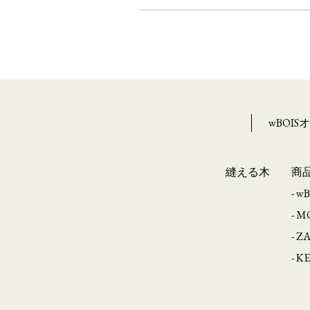
wBOI
縫える木
商
- w
- 
- Z
- K