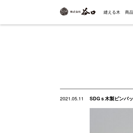
縫える木
商
2021.05.11
SDGｓ木製ピンバ